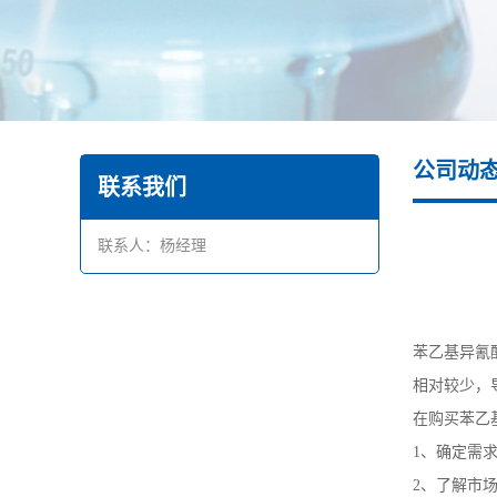
公司动
联系我们
联系人：杨经理
苯乙基异氰
相对较少，
在购买苯乙
1、确定需
2、了解市