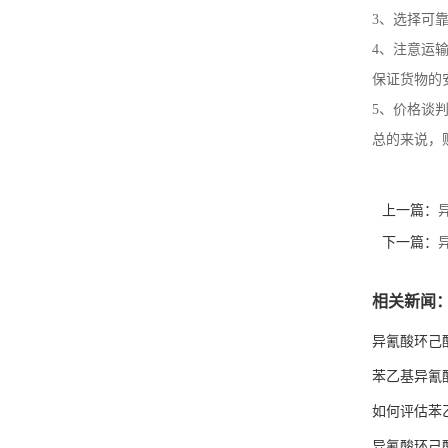
3、选择可
4、注意运
保证货物的
5、价格谈
总的来说，
上一篇：
下一篇：
相关新闻
异氰酸环己
苯乙基异氰
如何评估苯
异氰酸环己