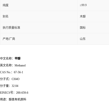
≥99.9
纯度
别名
木醇
执行质量标准
国标
产地/厂商
山东
中文名称：
甲
醇
英文名称：
Methanol
CAS No.
：
67-56-1
分子式：
CH4O
分子量：
32.04
EINECS
号：
200-659-6
用途：醇类有机原料