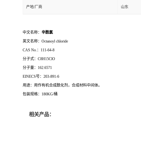
产地/厂商
山东
中文名称：
辛酰氯
英文名称：
Octanoyl chloride
CAS No.
：
111-64-8
分子式：
C8H15ClO
分子量：
162.6571
EINECS
号：
203-891-6
用途：用作有机合成酰化剂，合成材料中间体。
包装规格：180KG/桶
相关产品：