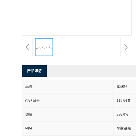
产品详请
品牌
希瑞特
111-64-8
CAS编号
≥99.0%
纯度
别名
辛酰基氯